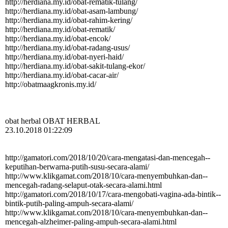
http:­//­herdiana.­my.­id/­obat-­rematik-­tulang/­
http:­//­herdiana.­my.­id/­obat-­asam-­lambung/­
http:­//­herdiana.­my.­id/­obat-­rahim-­kering/­
http:­//­herdiana.­my.­id/­obat-­rematik/­
http:­//­herdiana.­my.­id/­obat-­encok/­
http:­//­herdiana.­my.­id/­obat-­radang-­usus/­
http:­//­herdiana.­my.­id/­obat-­nyeri-­haid/­
http:­//­herdiana.­my.­id/­obat-­sakit-­tulang-­ekor/­
http:­//­herdiana.­my.­id/­obat-­cacar-­air/­
http:­//­obatmaagkronis.­my.­id/­
obat herbal OBAT HERBAL
23.10.2018 01:22:09
http:­//­gamatori.­com/­2018/­10/­20/­cara-­mengatasi-­dan-­mencegah-­
keputihan-­berwarna-­putih-­susu-­secara-­alami/­
http:­//­www.­klikgamat.­com/­2018/­10/­cara-­menyembuhkan-­dan-­
mencegah-­radang-­selaput-­otak-­secara-­alami.­html
http:­//­gamatori.­com/­2018/­10/­17/­cara-­mengobati-­vagina-­ada-­bintik-­
bintik-­putih-­paling-­ampuh-­secara-­alami/­
http:­//­www.­klikgamat.­com/­2018/­10/­cara-­menyembuhkan-­dan-­
mencegah-­alzheimer-­paling-­ampuh-­secara-­alami.­html