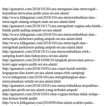
http:­//­gamatori.­com/­2018/­10/­20/­cara-­mengatasi-­dan-­mencegah-­
keputihan-­berwarna-­putih-­susu-­secara-­alami/­
http:­//­www.­klikgamat.­com/­2018/­10/­cara-­menyembuhkan-­dan-­
mencegah-­radang-­selaput-­otak-­secara-­alami.­html
http:­//­gamatori.­com/­2018/­10/­17/­cara-­mengobati-­vagina-­ada-­bintik-­
bintik-­putih-­paling-­ampuh-­secara-­alami/­
http:­//­www.­klikgamat.­com/­2018/­10/­cara-­menyembuhkan-­dan-­
mencegah-­alzheimer-­paling-­ampuh-­secara-­alami.­html
http:­//­www.­klikgamat.­com/­2018/­10/­cara-­mencegah-­dan-­
mengobati-­parkinson-­paling-­ampuh-­secara-­alami.­html
http:­//­gamatori.­com/­2018/­10/­11/­cara-­menyembuhkan-­efek-­
samping-­kuret-­dan-­bahayanya-­secara-­alami/­
http:­//­gamatori.­com/­2018/­10/­08/­10-­langkah-­perawatan-­pasca-­
kuret-­agar-­segera-­pulih-­secara-­alami/­
http:­//­gamatori.­com/­2018/­10/­05/­cara-­cepat-­hamil-­setelah-­
keguguran-­dan-­kuret-­secara-­alami-­tanpa-­efek-­samping/­
www.­klikgamat.­com/­2018/­10/­cara-­menghilangkan-­dan-­
menyamarkan-­selulit-­secara-­alami.­html
http:­//­gamatori.­com/­2018/­10/­03/­cara-­menyembuhkan-­keputihan-­
gatal-­dan-­perih-­secara-­alami-­yang-­terbukti-­ampuh/­
http:­//­gamatori.­com/­2018/­10/­01/­obat-­vagina-­berbau-­tidak-­sedap-­
dan-­keluar-­lendir-­putih/­
http:­//­www.­klikgamat.­com/­2018/­09/­obat-­alami-­scabies-­pada-­