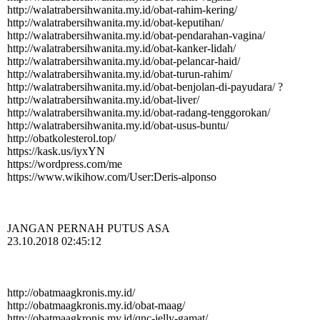
http:­//­walatrabersihwanita.­my.­id/­obat-­rahim-­kering/­
http:­//­walatrabersihwanita.­my.­id/­obat-­keputihan/­
http:­//­walatrabersihwanita.­my.­id/­obat-­pendarahan-­vagina/­
http:­//­walatrabersihwanita.­my.­id/­obat-­kanker-­lidah/­
http:­//­walatrabersihwanita.­my.­id/­obat-­pelancar-­haid/­
http:­//­walatrabersihwanita.­my.­id/­obat-­turun-­rahim/­
http:­//­walatrabersihwanita.­my.­id/­obat-­benjolan-­di-­payudara/­ ?
http:­//­walatrabersihwanita.­my.­id/­obat-­liver/­
http:­//­walatrabersihwanita.­my.­id/­obat-­radang-­tenggorokan/­
http:­//­walatrabersihwanita.­my.­id/­obat-­usus-­buntu/­
http:­//­obatkolesterol.­top/­
https://kask.us/iyxYN
https:­//­wordpress.­com/­me
https:­//­www.­wikihow.­com/­User:­Deris-­alponso
JANGAN PERNAH PUTUS ASA
23.10.2018 02:45:12
http:­//­obatmaagkronis.­my.­id/­
http:­//­obatmaagkronis.­my.­id/­obat-­maag/­
http:­//­obatmaagkronis.­my.­id/­qnc-­jelly-­gamat/­