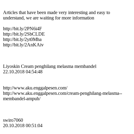
Articles that have been made very interesting and easy to
understand, we are waiting for more information
http://bit.ly/2PN6i4F
http://bit.ly/2SbCLDE
http://bit.ly/2yt0Mha
http://bit.ly/2AnKAiv
Liyoskin Cream penghilang melasma membandel
22.10.2018 04:54:48
http:­//­www.­aku.­enggalpesen.­com/­
http:­//­www.­aku.­enggalpesen.­com/­cream-­penghilang-­melasma-­
membandel-­ampuh/­
swiro7060
20.10.2018 00:51:04