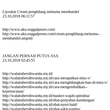
Liyoskin Cream penghilang melasma membandel
23.10.2018 06:11:57
http:­//­www.­aku.­enggalpesen.­com/­
http:­//­www.­aku.­enggalpesen.­com/­cream-­penghilang-­melasma-­
membandel-­ampuh/­
JANGAN PERNAH PUTUS ASA
23.10.2018 02:45:55
http:­//­walatrabersihwanita.­my.­id/­
http:­//­walatrabersihwanita.­my.­id/­cara-­merapatkan-­miss-­v/­
http:­//­walatrabersihwanita.­my.­id/­cara-­menghilangkan-­bau-­di-­miss-­v/­
http:­//­walatrabersihwanita.­my.­id/­cara-­mengembalikan-­
keperawanan/­
http:­//­walatrabersihwanita.­my.­id/­masker-­wajah-­spirulina/­
http:­//­walatrabersihwanita.­my.­id/­obat-­penyubur-­kandungan/­
http:­//­walatrabersihwanita.­my.­id/­obat-­nyeri-­haid/­
http:­//­walatrabersihwanita.­my.­id/­obat-­sakit-­vagina/­