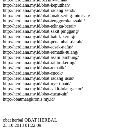
http:­//­herdiana.­my.­id/­obat-­keputihan/­
http:­//­herdiana.­my.­id/­obat-­radang-­sendi/­
http:­//­herdiana.­my.­id/­obat-­anak-­sering-­mimisan/­
http:­//­herdiana.­my.­id/­obat-­tenggorokan-­sakit/­
http:­//­herdiana.­my.­id/­obat-­telinga-­berair/­
http:­//­herdiana.­my.­id/­obat-­sakit-­pinggang/­
http:­//­herdiana.­my.­id/­obat-­batuk-­kering/­
http:­//­herdiana.­my.­id/­obat-­penambah-­darah/­
http:­//­herdiana.­my.­id/­obat-­sesak-­nafas/­
http:­//­herdiana.­my.­id/­obat-­rematik-­tulang/­
http:­//­herdiana.­my.­id/­obat-­asam-­lambung/­
http:­//­herdiana.­my.­id/­obat-­rahim-­kering/­
http:­//­herdiana.­my.­id/­obat-­rematik/­
http:­//­herdiana.­my.­id/­obat-­encok/­
http:­//­herdiana.­my.­id/­obat-­radang-­usus/­
http:­//­herdiana.­my.­id/­obat-­nyeri-­haid/­
http:­//­herdiana.­my.­id/­obat-­sakit-­tulang-­ekor/­
http:­//­herdiana.­my.­id/­obat-­cacar-­air/­
http:­//­obatmaagkronis.­my.­id/­
obat herbal OBAT HERBAL
23.10.2018 01:22:09