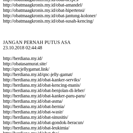
http:­//­obatmaagkronis.­my.­id/­obat-­amandel/­
http:­//­obatmaagkronis.­my.­id/­obat-­hipertensi/­
http:­//­obatmaagkronis.­my.­id/­obat-­jantung-­koloner/­
http:­//­obatmaagkronis.­my.­id/­obat-­susah-­kencing/­ ‎
JANGAN PERNAH PUTUS ASA
23.10.2018 02:44:48
http://herdiana.my.id/
http:­//­obatasamurat.­site/­
http:­//­qncjellygamat.­link/­
http:­//­herdiana.­my.­id/­qnc-­jelly-­gamat/­
http:­//­herdiana.­my.­id/­obat-­kanker-­serviks/­
http:­//­herdiana.­my.­id/­obat-­kencing-­manis/­
http:­//­herdiana.­my.­id/­obat-­benjolan-­di-­leher/­
http:­//­herdiana.­my.­id/­obat-­kanker-­paru-­paru/­
http:­//­herdiana.­my.­id/­obat-­asma/­
http:­//­herdiana.­my.­id/­obat-­hernia/­
http:­//­herdiana.­my.­id/­obat-­wasir/­
http:­//­herdiana.­my.­id/­obat-­sinusitis/­
http:­//­herdiana.­my.­id/­obat-­gondok-­beracun/­
http:­//­herdiana.­my.­id/­obat-­leukimia/­