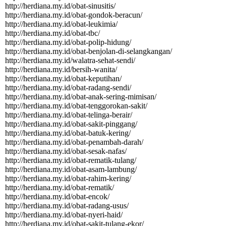
http:­//­herdiana.­my.­id/­obat-­sinusitis/­
http:­//­herdiana.­my.­id/­obat-­gondok-­beracun/­
http:­//­herdiana.­my.­id/­obat-­leukimia/­
http:­//­herdiana.­my.­id/­obat-­tbc/­
http:­//­herdiana.­my.­id/­obat-­polip-­hidung/­
http:­//­herdiana.­my.­id/­obat-­benjolan-­di-­selangkangan/­
http:­//­herdiana.­my.­id/­walatra-­sehat-­sendi/­
http:­//­herdiana.­my.­id/­bersih-­wanita/­
http:­//­herdiana.­my.­id/­obat-­keputihan/­
http:­//­herdiana.­my.­id/­obat-­radang-­sendi/­
http:­//­herdiana.­my.­id/­obat-­anak-­sering-­mimisan/­
http:­//­herdiana.­my.­id/­obat-­tenggorokan-­sakit/­
http:­//­herdiana.­my.­id/­obat-­telinga-­berair/­
http:­//­herdiana.­my.­id/­obat-­sakit-­pinggang/­
http:­//­herdiana.­my.­id/­obat-­batuk-­kering/­
http:­//­herdiana.­my.­id/­obat-­penambah-­darah/­
http:­//­herdiana.­my.­id/­obat-­sesak-­nafas/­
http:­//­herdiana.­my.­id/­obat-­rematik-­tulang/­
http:­//­herdiana.­my.­id/­obat-­asam-­lambung/­
http:­//­herdiana.­my.­id/­obat-­rahim-­kering/­
http:­//­herdiana.­my.­id/­obat-­rematik/­
http:­//­herdiana.­my.­id/­obat-­encok/­
http:­//­herdiana.­my.­id/­obat-­radang-­usus/­
http:­//­herdiana.­my.­id/­obat-­nyeri-­haid/­
http:­//­herdiana.­my.­id/­obat-­sakit-­tulang-­ekor/­