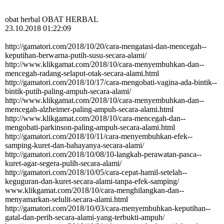
obat herbal OBAT HERBAL
23.10.2018 01:22:09
http:­//­gamatori.­com/­2018/­10/­20/­cara-­mengatasi-­dan-­mencegah-­
keputihan-­berwarna-­putih-­susu-­secara-­alami/­
http:­//­www.­klikgamat.­com/­2018/­10/­cara-­menyembuhkan-­dan-­
mencegah-­radang-­selaput-­otak-­secara-­alami.­html
http:­//­gamatori.­com/­2018/­10/­17/­cara-­mengobati-­vagina-­ada-­bintik-­
bintik-­putih-­paling-­ampuh-­secara-­alami/­
http:­//­www.­klikgamat.­com/­2018/­10/­cara-­menyembuhkan-­dan-­
mencegah-­alzheimer-­paling-­ampuh-­secara-­alami.­html
http:­//­www.­klikgamat.­com/­2018/­10/­cara-­mencegah-­dan-­
mengobati-­parkinson-­paling-­ampuh-­secara-­alami.­html
http:­//­gamatori.­com/­2018/­10/­11/­cara-­menyembuhkan-­efek-­
samping-­kuret-­dan-­bahayanya-­secara-­alami/­
http:­//­gamatori.­com/­2018/­10/­08/­10-­langkah-­perawatan-­pasca-­
kuret-­agar-­segera-­pulih-­secara-­alami/­
http:­//­gamatori.­com/­2018/­10/­05/­cara-­cepat-­hamil-­setelah-­
keguguran-­dan-­kuret-­secara-­alami-­tanpa-­efek-­samping/­
www.­klikgamat.­com/­2018/­10/­cara-­menghilangkan-­dan-­
menyamarkan-­selulit-­secara-­alami.­html
http:­//­gamatori.­com/­2018/­10/­03/­cara-­menyembuhkan-­keputihan-­
gatal-­dan-­perih-­secara-­alami-­yang-­terbukti-­ampuh/­