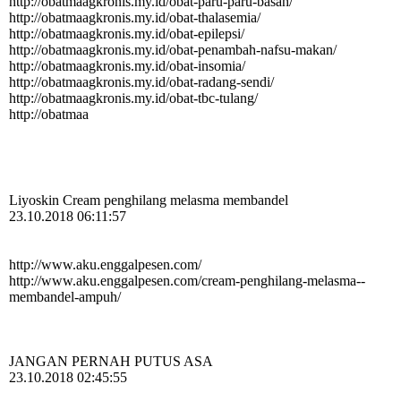
http:­//­obatmaagkronis.­my.­id/­obat-­paru-­paru-­basah/­
http:­//­obatmaagkronis.­my.­id/­obat-­thalasemia/­
http:­//­obatmaagkronis.­my.­id/­obat-­epilepsi/­
http:­//­obatmaagkronis.­my.­id/­obat-­penambah-­nafsu-­makan/­
http:­//­obatmaagkronis.­my.­id/­obat-­insomia/­
http:­//­obatmaagkronis.­my.­id/­obat-­radang-­sendi/­
http:­//­obatmaagkronis.­my.­id/­obat-­tbc-­tulang/­
http://obatmaa
Liyoskin Cream penghilang melasma membandel
23.10.2018 06:11:57
http:­//­www.­aku.­enggalpesen.­com/­
http:­//­www.­aku.­enggalpesen.­com/­cream-­penghilang-­melasma-­
membandel-­ampuh/­
JANGAN PERNAH PUTUS ASA
23.10.2018 02:45:55