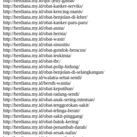
http:­//­herdiana.­my.­id/­qnc-­jelly-­gamat/­
http:­//­herdiana.­my.­id/­obat-­kanker-­serviks/­
http:­//­herdiana.­my.­id/­obat-­kencing-­manis/­
http:­//­herdiana.­my.­id/­obat-­benjolan-­di-­leher/­
http:­//­herdiana.­my.­id/­obat-­kanker-­paru-­paru/­
http:­//­herdiana.­my.­id/­obat-­asma/­
http:­//­herdiana.­my.­id/­obat-­hernia/­
http:­//­herdiana.­my.­id/­obat-­wasir/­
http:­//­herdiana.­my.­id/­obat-­sinusitis/­
http:­//­herdiana.­my.­id/­obat-­gondok-­beracun/­
http:­//­herdiana.­my.­id/­obat-­leukimia/­
http:­//­herdiana.­my.­id/­obat-­tbc/­
http:­//­herdiana.­my.­id/­obat-­polip-­hidung/­
http:­//­herdiana.­my.­id/­obat-­benjolan-­di-­selangkangan/­
http:­//­herdiana.­my.­id/­walatra-­sehat-­sendi/­
http:­//­herdiana.­my.­id/­bersih-­wanita/­
http:­//­herdiana.­my.­id/­obat-­keputihan/­
http:­//­herdiana.­my.­id/­obat-­radang-­sendi/­
http:­//­herdiana.­my.­id/­obat-­anak-­sering-­mimisan/­
http:­//­herdiana.­my.­id/­obat-­tenggorokan-­sakit/­
http:­//­herdiana.­my.­id/­obat-­telinga-­berair/­
http:­//­herdiana.­my.­id/­obat-­sakit-­pinggang/­
http:­//­herdiana.­my.­id/­obat-­batuk-­kering/­
http:­//­herdiana.­my.­id/­obat-­penambah-­darah/­
http:­//­herdiana.­my.­id/­obat-­sesak-­nafas/­