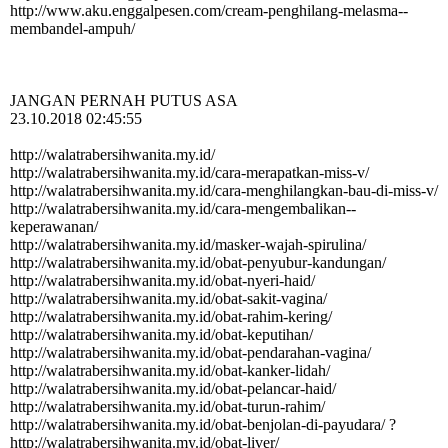
http:­//­www.­aku.­enggalpesen.­com/­cream-­penghilang-­melasma-­
membandel-­ampuh/­
JANGAN PERNAH PUTUS ASA
23.10.2018 02:45:55
http:­//­walatrabersihwanita.­my.­id/­
http:­//­walatrabersihwanita.­my.­id/­cara-­merapatkan-­miss-­v/­
http:­//­walatrabersihwanita.­my.­id/­cara-­menghilangkan-­bau-­di-­miss-­v/­
http:­//­walatrabersihwanita.­my.­id/­cara-­mengembalikan-­
keperawanan/­
http:­//­walatrabersihwanita.­my.­id/­masker-­wajah-­spirulina/­
http:­//­walatrabersihwanita.­my.­id/­obat-­penyubur-­kandungan/­
http:­//­walatrabersihwanita.­my.­id/­obat-­nyeri-­haid/­
http:­//­walatrabersihwanita.­my.­id/­obat-­sakit-­vagina/­
http:­//­walatrabersihwanita.­my.­id/­obat-­rahim-­kering/­
http:­//­walatrabersihwanita.­my.­id/­obat-­keputihan/­
http:­//­walatrabersihwanita.­my.­id/­obat-­pendarahan-­vagina/­
http:­//­walatrabersihwanita.­my.­id/­obat-­kanker-­lidah/­
http:­//­walatrabersihwanita.­my.­id/­obat-­pelancar-­haid/­
http:­//­walatrabersihwanita.­my.­id/­obat-­turun-­rahim/­
http:­//­walatrabersihwanita.­my.­id/­obat-­benjolan-­di-­payudara/­ ?
http:­//­walatrabersihwanita.­my.­id/­obat-­liver/­