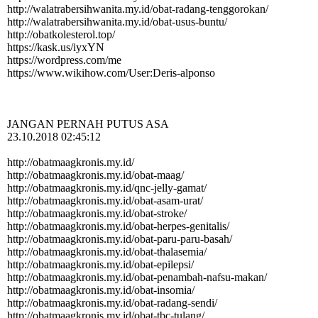
http:­//­walatrabersihwanita.­my.­id/­obat-­radang-­tenggorokan/­
http:­//­walatrabersihwanita.­my.­id/­obat-­usus-­buntu/­
http:­//­obatkolesterol.­top/­
https://kask.us/iyxYN
https:­//­wordpress.­com/­me
https:­//­www.­wikihow.­com/­User:­Deris-­alponso
JANGAN PERNAH PUTUS ASA
23.10.2018 02:45:12
http:­//­obatmaagkronis.­my.­id/­
http:­//­obatmaagkronis.­my.­id/­obat-­maag/­
http:­//­obatmaagkronis.­my.­id/­qnc-­jelly-­gamat/­
http:­//­obatmaagkronis.­my.­id/­obat-­asam-­urat/­
http:­//­obatmaagkronis.­my.­id/­obat-­stroke/­
http:­//­obatmaagkronis.­my.­id/­obat-­herpes-­genitalis/­
http:­//­obatmaagkronis.­my.­id/­obat-­paru-­paru-­basah/­
http:­//­obatmaagkronis.­my.­id/­obat-­thalasemia/­
http:­//­obatmaagkronis.­my.­id/­obat-­epilepsi/­
http:­//­obatmaagkronis.­my.­id/­obat-­penambah-­nafsu-­makan/­
http:­//­obatmaagkronis.­my.­id/­obat-­insomia/­
http:­//­obatmaagkronis.­my.­id/­obat-­radang-­sendi/­
http:­//­obatmaagkronis.­my.­id/­obat-­tbc-­tulang/­