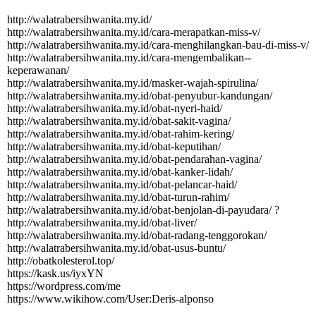
http:­//­walatrabersihwanita.­my.­id/­
http:­//­walatrabersihwanita.­my.­id/­cara-­merapatkan-­miss-­v/­
http:­//­walatrabersihwanita.­my.­id/­cara-­menghilangkan-­bau-­di-­miss-­v/­
http:­//­walatrabersihwanita.­my.­id/­cara-­mengembalikan-­
keperawanan/­
http:­//­walatrabersihwanita.­my.­id/­masker-­wajah-­spirulina/­
http:­//­walatrabersihwanita.­my.­id/­obat-­penyubur-­kandungan/­
http:­//­walatrabersihwanita.­my.­id/­obat-­nyeri-­haid/­
http:­//­walatrabersihwanita.­my.­id/­obat-­sakit-­vagina/­
http:­//­walatrabersihwanita.­my.­id/­obat-­rahim-­kering/­
http:­//­walatrabersihwanita.­my.­id/­obat-­keputihan/­
http:­//­walatrabersihwanita.­my.­id/­obat-­pendarahan-­vagina/­
http:­//­walatrabersihwanita.­my.­id/­obat-­kanker-­lidah/­
http:­//­walatrabersihwanita.­my.­id/­obat-­pelancar-­haid/­
http:­//­walatrabersihwanita.­my.­id/­obat-­turun-­rahim/­
http:­//­walatrabersihwanita.­my.­id/­obat-­benjolan-­di-­payudara/­ ?
http:­//­walatrabersihwanita.­my.­id/­obat-­liver/­
http:­//­walatrabersihwanita.­my.­id/­obat-­radang-­tenggorokan/­
http:­//­walatrabersihwanita.­my.­id/­obat-­usus-­buntu/­
http:­//­obatkolesterol.­top/­
https://kask.us/iyxYN
https:­//­wordpress.­com/­me
https:­//­www.­wikihow.­com/­User:­Deris-­alponso