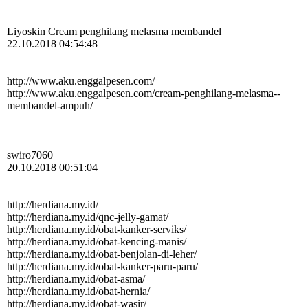
Liyoskin Cream penghilang melasma membandel
22.10.2018 04:54:48
http:­//­www.­aku.­enggalpesen.­com/­
http:­//­www.­aku.­enggalpesen.­com/­cream-­penghilang-­melasma-­
membandel-­ampuh/­
swiro7060
20.10.2018 00:51:04
http://herdiana.my.id/
http:­//­herdiana.­my.­id/­qnc-­jelly-­gamat/­
http:­//­herdiana.­my.­id/­obat-­kanker-­serviks/­
http:­//­herdiana.­my.­id/­obat-­kencing-­manis/­
http:­//­herdiana.­my.­id/­obat-­benjolan-­di-­leher/­
http:­//­herdiana.­my.­id/­obat-­kanker-­paru-­paru/­
http:­//­herdiana.­my.­id/­obat-­asma/­
http:­//­herdiana.­my.­id/­obat-­hernia/­
http:­//­herdiana.­my.­id/­obat-­wasir/­