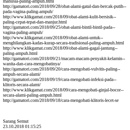
manusia-­paling-­ampuh.­html
http:­//­gamatori.­com/­2018/­09/­28/­obat-­alami-­gatal-­dan-­bercak-­putih-­
pada-­vagina-­paling-­ampuh/­
http:­//­www.­klikgamat.­com/­2018/­09/­obat-­alami-­kulit-­bersisik-­
paling-­cepat-­tepat-­dan-­manjur.­html
http:­//­gamatori.­com/­2018/­09/­25/­obat-­alami-­bintil-­bintil-­pada-­
vagina-­paling-­ampuh/­
http:­//­www.­klikgamat.­com/­2018/­09/­obat-­alami-­untuk-­
menghilangkan-­kadas-­kurap-­secara-­tradisional-­paling-­ampuh.­html
http:­//­www.­klikgamat.­com/­2018/­09/­obat-­alami-­gagal-­jantung-­
paling-­ampuh.­html
http:­//­gamatori.­com/­2018/­09/­21/­macam-­macam-­penyakit-­kelamin-­
wanita-­dan-­cara-­mengobatinya/­
http:­//­gamatori.­com/­2018/­09/­20/­cara-­mengobati-­vulvitis-­paling-­
ampuh-­secara-­alami/­
http:­//­gamatori.­com/­2018/­09/­19/­cara-­mengobati-­infeksi-­pada-­
klitoris-­secara-­alami/­
http:­//­www.­klikgamat.­com/­2018/­09/­cara-­mengobati-­ginjal-­bocor-­
secara-­alami-­paling-­ampuh.­html
http:­//­gamatori.­com/­2018/­09/­18/­cara-­mengobati-­klitoris-­lecet-­se
Sarang Semut
23.10.2018 01:15:25