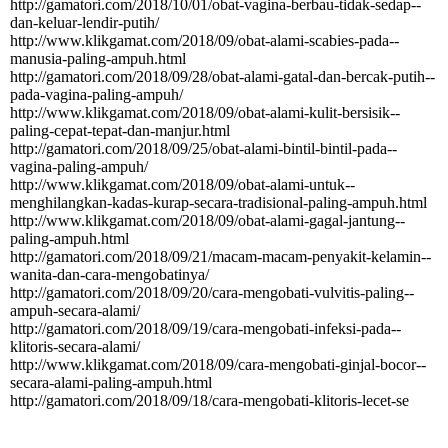
http:­//­gamatori.­com/­2018/­10/­01/­obat-­vagina-­berbau-­tidak-­sedap-­
dan-­keluar-­lendir-­putih/­
http:­//­www.­klikgamat.­com/­2018/­09/­obat-­alami-­scabies-­pada-­
manusia-­paling-­ampuh.­html
http:­//­gamatori.­com/­2018/­09/­28/­obat-­alami-­gatal-­dan-­bercak-­putih-­
pada-­vagina-­paling-­ampuh/­
http:­//­www.­klikgamat.­com/­2018/­09/­obat-­alami-­kulit-­bersisik-­
paling-­cepat-­tepat-­dan-­manjur.­html
http:­//­gamatori.­com/­2018/­09/­25/­obat-­alami-­bintil-­bintil-­pada-­
vagina-­paling-­ampuh/­
http:­//­www.­klikgamat.­com/­2018/­09/­obat-­alami-­untuk-­
menghilangkan-­kadas-­kurap-­secara-­tradisional-­paling-­ampuh.­html
http:­//­www.­klikgamat.­com/­2018/­09/­obat-­alami-­gagal-­jantung-­
paling-­ampuh.­html
http:­//­gamatori.­com/­2018/­09/­21/­macam-­macam-­penyakit-­kelamin-­
wanita-­dan-­cara-­mengobatinya/­
http:­//­gamatori.­com/­2018/­09/­20/­cara-­mengobati-­vulvitis-­paling-­
ampuh-­secara-­alami/­
http:­//­gamatori.­com/­2018/­09/­19/­cara-­mengobati-­infeksi-­pada-­
klitoris-­secara-­alami/­
http:­//­www.­klikgamat.­com/­2018/­09/­cara-­mengobati-­ginjal-­bocor-­
secara-­alami-­paling-­ampuh.­html
http:­//­gamatori.­com/­2018/­09/­18/­cara-­mengobati-­klitoris-­lecet-­se