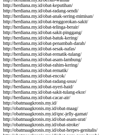
http:­//­herdiana.­my.­id/­obat-­keputihan/­
http:­//­herdiana.­my.­id/­obat-­radang-­sendi/­
http:­//­herdiana.­my.­id/­obat-­anak-­sering-­mimisan/­
http:­//­herdiana.­my.­id/­obat-­tenggorokan-­sakit/­
http:­//­herdiana.­my.­id/­obat-­telinga-­berair/­
http:­//­herdiana.­my.­id/­obat-­sakit-­pinggang/­
http:­//­herdiana.­my.­id/­obat-­batuk-­kering/­
http:­//­herdiana.­my.­id/­obat-­penambah-­darah/­
http:­//­herdiana.­my.­id/­obat-­sesak-­nafas/­
http:­//­herdiana.­my.­id/­obat-­rematik-­tulang/­
http:­//­herdiana.­my.­id/­obat-­asam-­lambung/­
http:­//­herdiana.­my.­id/­obat-­rahim-­kering/­
http:­//­herdiana.­my.­id/­obat-­rematik/­
http:­//­herdiana.­my.­id/­obat-­encok/­
http:­//­herdiana.­my.­id/­obat-­radang-­usus/­
http:­//­herdiana.­my.­id/­obat-­nyeri-­haid/­
http:­//­herdiana.­my.­id/­obat-­sakit-­tulang-­ekor/­
http:­//­herdiana.­my.­id/­obat-­cacar-­air/­
http:­//­obatmaagkronis.­my.­id/­
http:­//­obatmaagkronis.­my.­id/­obat-­maag/­
http:­//­obatmaagkronis.­my.­id/­qnc-­jelly-­gamat/­
http:­//­obatmaagkronis.­my.­id/­obat-­asam-­urat/­
http:­//­obatmaagkronis.­my.­id/­obat-­stroke/­
http:­//­obatmaagkronis.­my.­id/­obat-­herpes-­genitalis/­