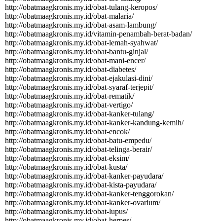
http:­//­obatmaagkronis.­my.­id/­obat-­tulang-­keropos/­
http:­//­obatmaagkronis.­my.­id/­obat-­malaria/­
http:­//­obatmaagkronis.­my.­id/­obat-­asam-­lambung/­
http:­//­obatmaagkronis.­my.­id/­vitamin-­penambah-­berat-­badan/­
http:­//­obatmaagkronis.­my.­id/­obat-­lemah-­syahwat/­
http:­//­obatmaagkronis.­my.­id/­obat-­bantu-­ginjal/­
http:­//­obatmaagkronis.­my.­id/­obat-­mani-­encer/­
http:­//­obatmaagkronis.­my.­id/­obat-­diabetes/­
http:­//­obatmaagkronis.­my.­id/­obat-­ejakulasi-­dini/­
http:­//­obatmaagkronis.­my.­id/­obat-­syaraf-­terjepit/­
http:­//­obatmaagkronis.­my.­id/­obat-­rematik/­
http:­//­obatmaagkronis.­my.­id/­obat-­vertigo/­
http:­//­obatmaagkronis.­my.­id/­obat-­kanker-­tulang/­
http:­//­obatmaagkronis.­my.­id/­obat-­kanker-­kandung-­kemih/­
http:­//­obatmaagkronis.­my.­id/­obat-­encok/­
http:­//­obatmaagkronis.­my.­id/­obat-­batu-­empedu/­
http:­//­obatmaagkronis.­my.­id/­obat-­telinga-­berair/­
http:­//­obatmaagkronis.­my.­id/­obat-­eksim/­
http:­//­obatmaagkronis.­my.­id/­obat-­kusta/­
http:­//­obatmaagkronis.­my.­id/­obat-­kanker-­payudara/­
http:­//­obatmaagkronis.­my.­id/­obat-­kista-­payudara/­
http:­//­obatmaagkronis.­my.­id/­obat-­kanker-­tenggorokan/­
http:­//­obatmaagkronis.­my.­id/­obat-­kanker-­ovarium/­
http:­//­obatmaagkronis.­my.­id/­obat-­lupus/­
http:­//­obatmaagkronis.­my.­id/­obat-­herpes/­