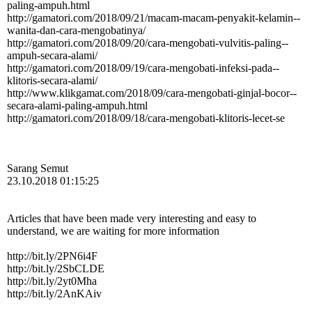
paling-­ampuh.­html
http:­//­gamatori.­com/­2018/­09/­21/­macam-­macam-­penyakit-­kelamin-­
wanita-­dan-­cara-­mengobatinya/­
http:­//­gamatori.­com/­2018/­09/­20/­cara-­mengobati-­vulvitis-­paling-­
ampuh-­secara-­alami/­
http:­//­gamatori.­com/­2018/­09/­19/­cara-­mengobati-­infeksi-­pada-­
klitoris-­secara-­alami/­
http:­//­www.­klikgamat.­com/­2018/­09/­cara-­mengobati-­ginjal-­bocor-­
secara-­alami-­paling-­ampuh.­html
http:­//­gamatori.­com/­2018/­09/­18/­cara-­mengobati-­klitoris-­lecet-­se
Sarang Semut
23.10.2018 01:15:25
Articles that have been made very interesting and easy to
understand, we are waiting for more information
http://bit.ly/2PN6i4F
http://bit.ly/2SbCLDE
http://bit.ly/2yt0Mha
http://bit.ly/2AnKAiv