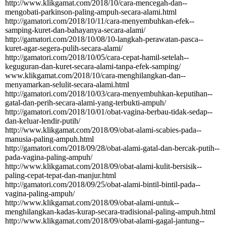
http:­//­www.­klikgamat.­com/­2018/­10/­cara-­mencegah-­dan-­
mengobati-­parkinson-­paling-­ampuh-­secara-­alami.­html
http:­//­gamatori.­com/­2018/­10/­11/­cara-­menyembuhkan-­efek-­
samping-­kuret-­dan-­bahayanya-­secara-­alami/­
http:­//­gamatori.­com/­2018/­10/­08/­10-­langkah-­perawatan-­pasca-­
kuret-­agar-­segera-­pulih-­secara-­alami/­
http:­//­gamatori.­com/­2018/­10/­05/­cara-­cepat-­hamil-­setelah-­
keguguran-­dan-­kuret-­secara-­alami-­tanpa-­efek-­samping/­
www.­klikgamat.­com/­2018/­10/­cara-­menghilangkan-­dan-­
menyamarkan-­selulit-­secara-­alami.­html
http:­//­gamatori.­com/­2018/­10/­03/­cara-­menyembuhkan-­keputihan-­
gatal-­dan-­perih-­secara-­alami-­yang-­terbukti-­ampuh/­
http:­//­gamatori.­com/­2018/­10/­01/­obat-­vagina-­berbau-­tidak-­sedap-­
dan-­keluar-­lendir-­putih/­
http:­//­www.­klikgamat.­com/­2018/­09/­obat-­alami-­scabies-­pada-­
manusia-­paling-­ampuh.­html
http:­//­gamatori.­com/­2018/­09/­28/­obat-­alami-­gatal-­dan-­bercak-­putih-­
pada-­vagina-­paling-­ampuh/­
http:­//­www.­klikgamat.­com/­2018/­09/­obat-­alami-­kulit-­bersisik-­
paling-­cepat-­tepat-­dan-­manjur.­html
http:­//­gamatori.­com/­2018/­09/­25/­obat-­alami-­bintil-­bintil-­pada-­
vagina-­paling-­ampuh/­
http:­//­www.­klikgamat.­com/­2018/­09/­obat-­alami-­untuk-­
menghilangkan-­kadas-­kurap-­secara-­tradisional-­paling-­ampuh.­html
http:­//­www.­klikgamat.­com/­2018/­09/­obat-­alami-­gagal-­jantung-­