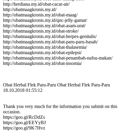
http:­//­herdiana.­my.­id/­obat-­cacar-­air/­
http:­//­obatmaagkronis.­my.­id/­
http:­//­obatmaagkronis.­my.­id/­obat-­maag/­
http:­//­obatmaagkronis.­my.­id/­qnc-­jelly-­gamat/­
http:­//­obatmaagkronis.­my.­id/­obat-­asam-­urat/­
http:­//­obatmaagkronis.­my.­id/­obat-­stroke/­
http:­//­obatmaagkronis.­my.­id/­obat-­herpes-­genitalis/­
http:­//­obatmaagkronis.­my.­id/­obat-­paru-­paru-­basah/­
http:­//­obatmaagkronis.­my.­id/­obat-­thalasemia/­
http:­//­obatmaagkronis.­my.­id/­obat-­epilepsi/­
http:­//­obatmaagkronis.­my.­id/­obat-­penambah-­nafsu-­makan/­
http:­//­obatmaagkronis.­my.­id/­obat-­insomia/­
Obat Herbal Flek Paru-Paru Obat Herbal Flek Paru-Paru
18.10.2018 01:55:12
Thank you very much for the information you submit on this
occasion.
https://goo.gl/RcDdZs
https://goo.gl/EEYyBJ
https://goo.gl/9K7Hvz